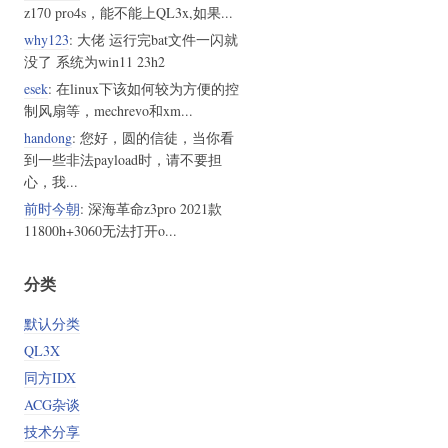
z170 pro4s，能不能上QL3x,如果...
why123
: 大佬 运行完bat文件一闪就
没了 系统为win11 23h2
esek
: 在linux下该如何较为方便的控
制风扇等，mechrevo和xm...
handong
: 您好，圆的信徒，当你看
到一些非法payload时，请不要担
心，我...
前时今朝
: 深海革命z3pro 2021款
11800h+3060无法打开o...
分类
默认分类
QL3X
同方IDX
ACG杂谈
技术分享