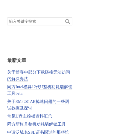
搜
索
关
键
字
最新文章
关于博客中部分下载链接无法访问
的解决办法
同方Intel模具12代U整机功耗墙解锁
工具beta
关于SM3281AB掉速问题的一些测
试数据及探讨
常见U盘主控板资料汇总
同方新模具整机功耗墙解锁工具
申请泛域名SSL证书踩过的那些坑