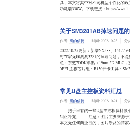
具，本文将其中对不同机型个性化的设
功耗墙330W。下载链接：https://wwu.lanzo
关于SM3281AB掉速问
作者:
圆的信徒
时间:
2022-10-23
分
2022.10.25更新：新增NX588、1
封在家无聊测测3281的掉速问题，不是
粒：东芝7DDK单贴（19nm 2D MLC，
0EFL主板芯片组：B150开卡工具：SM3280
常见U盘主控板资料汇总
作者:
圆的信徒
时间:
2022-10-21
分
把手里有的一些U盘主控板资料做个
纠正补充。 注意：图片主要来源于
本文无任何商业目的，图片涉及的商家与本