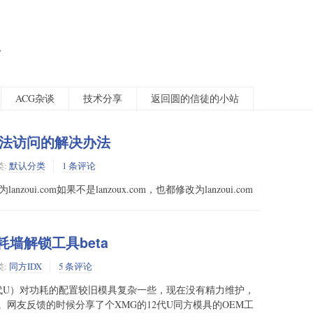
客
ACG杂谈
技术分享
返回圆的信徒的小站
法访问的解决办法
类:
默认分类
1 条评论
nzoui.com如果不是lanzoux.com，也都修改为lanzoui.com
功耗墙解锁工具beta
类:
同方IDX
5 条评论
1、12代U）对功耗的配置较旧模具复杂一些，现在没有精力维护，
网友反馈的时候分享了个XMG的12代U同方模具的OEM工