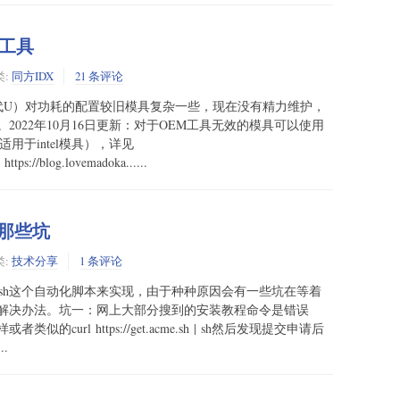
工具
类:
同方IDX
21 条评论
1、12代U）对功耗的配置较旧模具复杂一些，现在没有精力维护，
022年10月16日更新：对于OEM工具无效的模具可以使用
用于intel模具），详见
ttps://blog.lovemadoka......
的那些坑
类:
技术分享
1 条评论
e.sh这个自动化脚本来实现，由于种种原因会有一些坑在等着
解决办法。坑一：网上大部分搜到的安装教程命令是错误
url https://get.acme.sh | sh然后发现提交申请后
..