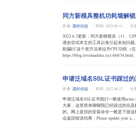
同方新模具整机功耗墙解锁
作者:
圆的信徒
时间:
2022-09-11
分
2023.6.3更新：同方新模模具（1
请勿尝试本文的工具以免引起未知问题。2
欺骗EC这个老方法来拉升CPU功耗（仅适
https://blog.lovemadoka.xyz:444/34.html、h
申请泛域名SSL证书踩过
作者:
圆的信徒
时间:
2022-06-27
分
申请泛域名SSL证书我们一般使用acm
大家，这里简单聊聊我已经踩过的坑及
的。网上提供的安装命令一般是下面这样或者类似的c
会返回错误结果：Please update your a....