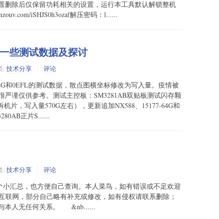
置删除后仅保留功耗相关的设置，运行本工具默认解锁整机
uv.com/iSHJS0h3ozaf解压密码：l......
题的一些测试数据及探讨
类:
技术分享
评论
5177-64G和0EFL的测试数据，散点图横坐标修改为写入量。疫情被
很严谨仅供参考。测试主控板：SM3281AB双贴板测试闪存颗
拆机片，写入量570G左右），更新追加NX588、15177-64G和
AB正片S......
类:
技术分享
评论
小汇总，也方便自己查询。本人菜鸟，如有错误或不足欢迎
互联网，部分自己略有补充或修改，如有侵权请联系删除；
人无任何关系。 &nb......