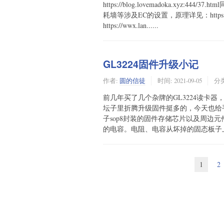
https://blog.lovemadoka.xy
耗墙等涉及EC的设置，原理详见：https://blog
https://wwx.lan......
GL3224固件升级小记
作者:
圆的信徒
时间:
2021-09-05
分
前几年买了几个杂牌的GL3224读卡器，详见http:/
坛子里折腾升级固件挺多的，今天也给手
子sop8封装的固件存储芯片以及周边元件都
的电容。电阻、电容从坏掉的固态板子上拆，
1
2