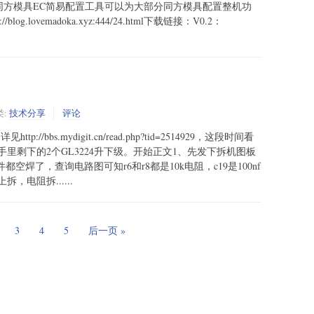
z:444/37.html同方模具EC简易配置工具可以为大部分同方模具配置整机功
.lovemadoka.xyz:444/24.html下载链接：V0.2：
类:
技术分享
评论
/bbs.mydigit.cn/read.php?tid=2514929，这段时间看
里剩下的2个GL3224升下级。开始正文1、先发下拆机图板
空焊了，查询电路图可知r6和r8都是10k电阻，c19是100nf
电阻拆......
3
4
5
后一页 »