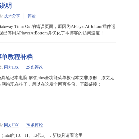
说明
类:
技术分享
评论
ay Time-Out的错误页面，原因为APlayerAtBottom插件运
用APlayerAtBottom并优化了本博客的访问速度！
菜单教程补档
类:
同方IDX
25 条评论
同方模具笔记本电脑-解锁bios全功能菜单教程本文非原创，原文见
/?p=175原文所在网站现在挂了，所以在这发个网页备份。下载链接：
类:
同方IDX
28 条评论
（intel的10、11、12代u），新模具请看这里