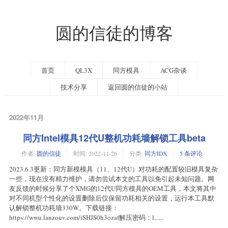
圆的信徒的博客
首页
QL3X
同方模具
ACG杂谈
技术分享
返回圆的信徒的小站
2022年11月
同方Intel模具12代U整机功耗墙解锁工具beta
作者:
圆的信徒
时间:
2022-11-26
分类:
同方IDX
5 条评论
2023.6.3更新：同方新模模具（11、12代U）对功耗的配置较旧模具复杂
一些，现在没有精力维护，请勿尝试本文的工具以免引起未知问题。网
友反馈的时候分享了个XMG的12代U同方模具的OEM工具，本文将其中
对不同机型个性化的设置删除后仅保留功耗相关的设置，运行本工具默
认解锁整机功耗墙330W。下载链接：
https://wwu.lanzouv.com/iSHJS0h3ozaf解压密码：l......