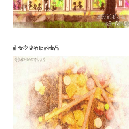
甜食变成致瘾的毒品