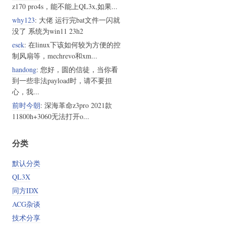
z170 pro4s，能不能上QL3x,如果...
why123
: 大佬 运行完bat文件一闪就
没了 系统为win11 23h2
esek
: 在linux下该如何较为方便的控
制风扇等，mechrevo和xm...
handong
: 您好，圆的信徒，当你看
到一些非法payload时，请不要担
心，我...
前时今朝
: 深海革命z3pro 2021款
11800h+3060无法打开o...
分类
默认分类
QL3X
同方IDX
ACG杂谈
技术分享