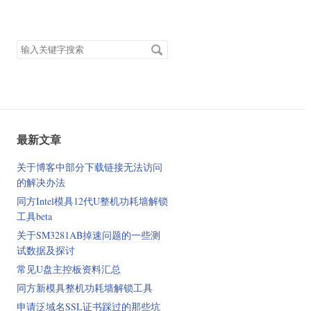
搜
索
关
键
字
最新文章
关于博客中部分下载链接无法访问
的解决办法
同方Intel模具12代U整机功耗墙解锁
工具beta
关于SM3281AB掉速问题的一些测
试数据及探讨
常见U盘主控板资料汇总
同方新模具整机功耗墙解锁工具
申请泛域名SSL证书踩过的那些坑