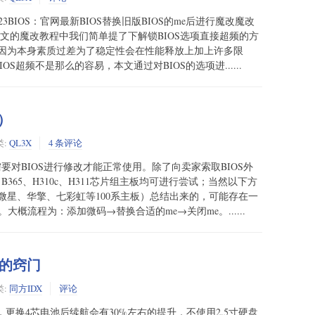
23BIOS：官网最新BIOS替换旧版BIOS的me后进行魔改魔改
上文的魔改教程中我们简单提了下解锁BIOS选项直接超频的方
因为本身素质过差为了稳定性会在性能释放上加上许多限
S超频不是那么的容易，本文通过对BIOS的选项进......
）
类:
QL3X
4 条评论
X需要对BIOS进行修改才能正常使用。除了向卖家索取BIOS外
0、B365、H310c、H311芯片组主板均可进行尝试；当然以下方
微星、华擎、七彩虹等100系主板）总结出来的，可能存在一
概流程为：添加微码→替换合适的me→关闭me。......
线的窍门
类:
同方IDX
评论
池，更换4芯电池后续航会有30%左右的提升，不使用2.5寸硬盘