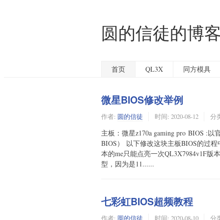
圆的信徒的博
首页
QL3X
同方模具
微星BIOS修改举例
作者:
圆的信徒
时间:
2020-08-12
分
主板：微星z170a gaming pro BIO
BIOS） 以下修改这块主板BIOS的过程
本的me只能点亮一次QL3X7984v1F版本B
型，因为是11......
七彩虹BIOS超频教程
作者:
圆的信徒
时间:
2020-08-10
分