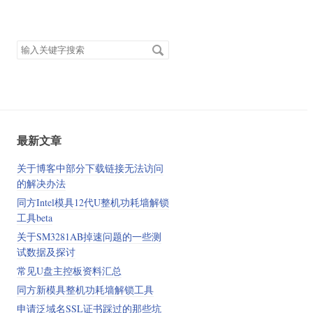
搜
索
关
键
字
最新文章
关于博客中部分下载链接无法访问
的解决办法
同方Intel模具12代U整机功耗墙解锁
工具beta
关于SM3281AB掉速问题的一些测
试数据及探讨
常见U盘主控板资料汇总
同方新模具整机功耗墙解锁工具
申请泛域名SSL证书踩过的那些坑