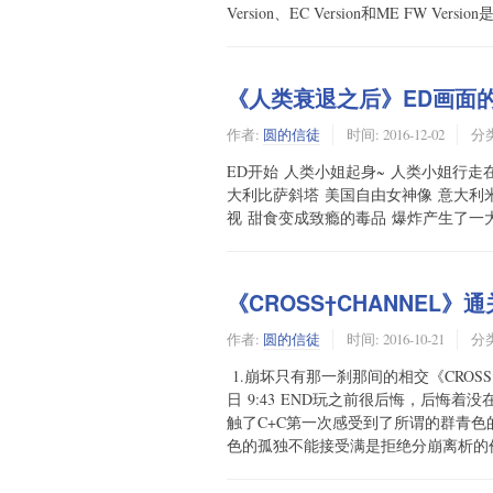
Version、EC Version和ME FW V
《人类衰退之后》ED画面
作者:
圆的信徒
时间:
2016-12-02
分
ED开始 人类小姐起身~ 人类小姐行走
大利比萨斜塔 美国自由女神像 意大利
视 甜食变成致瘾的毒品 爆炸产生了一大堆烟
《CROSS†CHANNEL》
作者:
圆的信徒
时间:
2016-10-21
分
1.崩坏只有那一刹那间的相交《CROSS†CH
日 9:43 END玩之前很后悔，后悔
触了C+C第一次感受到了所谓的群青
色的孤独不能接受满是拒绝分崩离析的价值