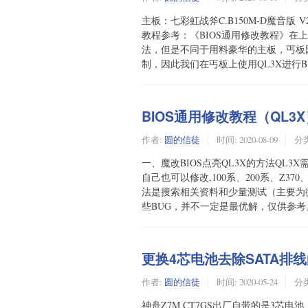
主板：七彩虹战斧C.B150M-D魔音版 V
教程参考：《BIOS通用修改教程》在
法，但是不同于用料豪华的主板，丐板
制，因此我们在丐板上使用QL3X进行BIO
BIOS通用修改教程（QL3X
作者:
圆的信徒
时间:
2020-08-09
分
一、魔改BIOS点亮QL3X的方法QL3
自己也可以修改,100系、200系、Z37
法是搜索相关资料和少量测试（主要为
些BUG，并不一定是最优解，仅供参考。大
更换4芯电池去除SATA排
作者:
圆的信徒
时间:
2020-05-24
分
神舟Z7M CT7GS出厂自带的是3芯电