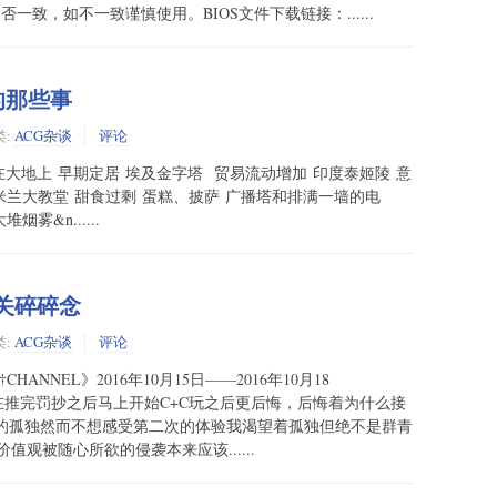
ersion是否一致，如不一致谨慎使用。BIOS文件下载链接：......
的那些事
类:
ACG杂谈
评论
在大地上 早期定居 埃及金字塔 贸易流动增加 印度泰姬陵 意
米兰大教堂 甜食过剩 蛋糕、披萨 广播塔和排满一墙的电
雾&n......
通关碎碎念
类:
ACG杂谈
评论
ANNEL》2016年10月15日——2016年10月18
着没在推完罚抄之后马上开始C+C玩之后更后悔，后悔着为什么接
色的孤独然而不想感受第二次的体验我渴望着孤独但绝不是群青
观被随心所欲的侵袭本来应该......