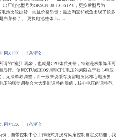
电池型号为GK5CN-00-13-3S1P-0，更换后型号为
4s1p这种4芯电池比较缺货，而且价格昂贵；最近淘宝和咸鱼出现了较多
白菜价了。 更换电池整体比......
类:
同方IDX
2 条评论
会产生所谓的“缩肛”现象，也就是CPU体质变差，特别是极限降压可
后行。使用XTU或BIOS调整CPU电压的局限在于核心电压
动的，无法单独调整，而一般来说缓存所需电压比核心电压要
电压的联动调整会大大限制调整的阈值，核心电压的调整范
类:
同方IDX
1 条评论
7GS为例，自带控制中心工作模式并没有风扇控制自定义功能，我