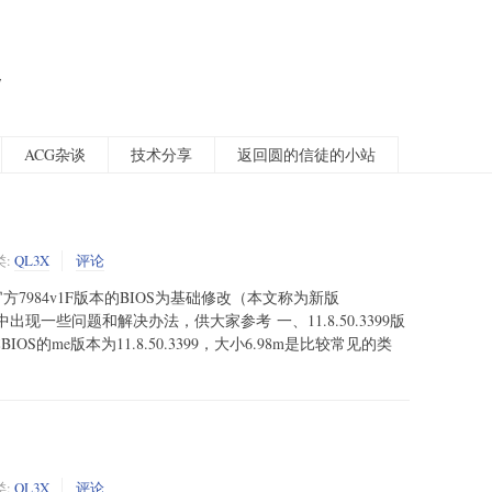
客
ACG杂谈
技术分享
返回圆的信徒的小站
类:
QL3X
评论
S :以官方7984v1F版本的BIOS为基础修改（本文称为新版
中出现一些问题和解决办法，供大家参考 一、11.8.50.3399版
IOS的me版本为11.8.50.3399，大小6.98m是比较常见的类
类:
QL3X
评论