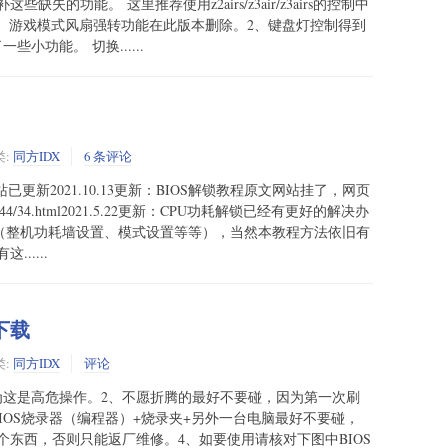
的功能。 这里推荐使用z2airs/z3air/z3airs的控制中
：1、游戏模式风扇强转功能在此版本删除。2、键盘灯控制得到
小功能。 切换......
类:
同方IDX
6 条评论
文网站已更新2021.10.13更新：BIOS解锁教程原文网站挂了，网页
.xyz:444/34.html2021.5.22更新：CPU功耗解锁已经有更好的解决办
程（整机功耗墙设置、模式设置等等），当然本教程方法依旧有
.....
下载
类:
同方IDX
评论
为这是高危操作。2、不愿折腾的最好不要碰，因为第一次刷
IOS烧录器（编程器）+烧录夹+另外一台电脑最好不要碰，
东西，否则只能返厂维修。4、如要使用请核对下图中BIOS