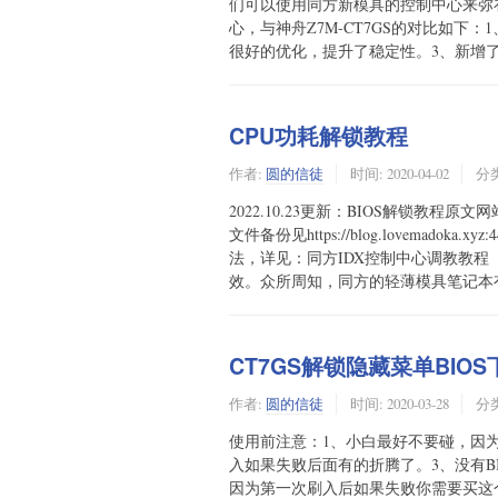
们可以使用同方新模具的控制中心来弥补这些缺失
心，与神舟Z7M-CT7GS的对比如下
很好的优化，提升了稳定性。3、新增了一些
CPU功耗解锁教程
作者:
圆的信徒
时间:
2020-04-02
分
2022.10.23更新：BIOS解锁教程原
文件备份见https://blog.lovemadoka
法，详见：同方IDX控制中心调教教
效。众所周知，同方的轻薄模具笔记本有这.
CT7GS解锁隐藏菜单BIOS
作者:
圆的信徒
时间:
2020-03-28
分
使用前注意：1、小白最好不要碰，因
入如果失败后面有的折腾了。3、没有B
因为第一次刷入后如果失败你需要买这个