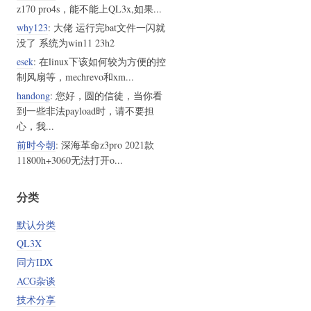
z170 pro4s，能不能上QL3x,如果...
why123
: 大佬 运行完bat文件一闪就
没了 系统为win11 23h2
esek
: 在linux下该如何较为方便的控
制风扇等，mechrevo和xm...
handong
: 您好，圆的信徒，当你看
到一些非法payload时，请不要担
心，我...
前时今朝
: 深海革命z3pro 2021款
11800h+3060无法打开o...
分类
默认分类
QL3X
同方IDX
ACG杂谈
技术分享