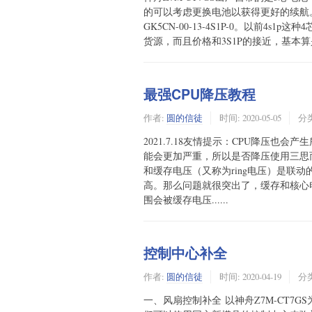
的可以考虑更换电池以获得更好的续航。出厂
GK5CN-00-13-4S1P-0。以前
货源，而且价格和3S1P的接近，基本算是
最强CPU降压教程
作者:
圆的信徒
时间:
2020-05-05
分
2021.7.18友情提示：CPU降压也
能会更加严重，所以是否降压使用三思而
和缓存电压（又称为ring电压）是联
高。那么问题就很突出了，缓存和核心
围会被缓存电压......
控制中心补全
作者:
圆的信徒
时间:
2020-04-19
分
一、风扇控制补全 以神舟Z7M-CT